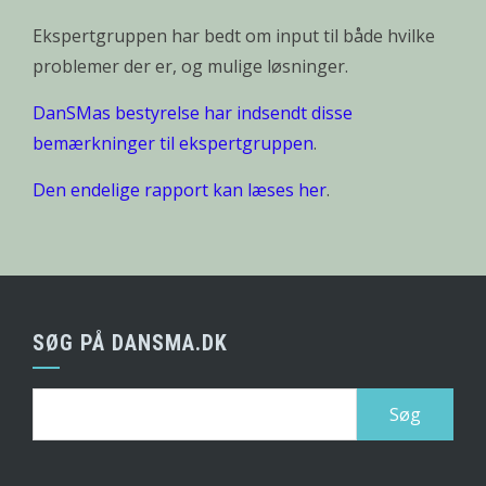
Ekspertgruppen har bedt om input til både hvilke
problemer der er, og mulige løsninger.
DanSMas bestyrelse har indsendt disse
bemærkninger til ekspertgruppen
.
Den endelige rapport kan læses her
.
SØG PÅ DANSMA.DK
Søg
efter: