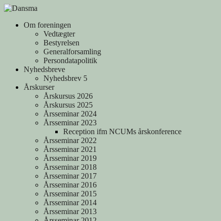
Skip
to
Om foreningen
content
Vedtægter
Bestyrelsen
Generalforsamling
Persondatapolitik
Nyhedsbreve
Nyhedsbrev 5
Årskurser
Årskursus 2026
Årskursus 2025
Årsseminar 2024
Årsseminar 2023
Reception ifm NCUMs årskonference
Årsseminar 2022
Årsseminar 2021
Årsseminar 2019
Årsseminar 2018
Årsseminar 2017
Årsseminar 2016
Årsseminar 2015
Årsseminar 2014
Årsseminar 2013
Årsseminar 2012