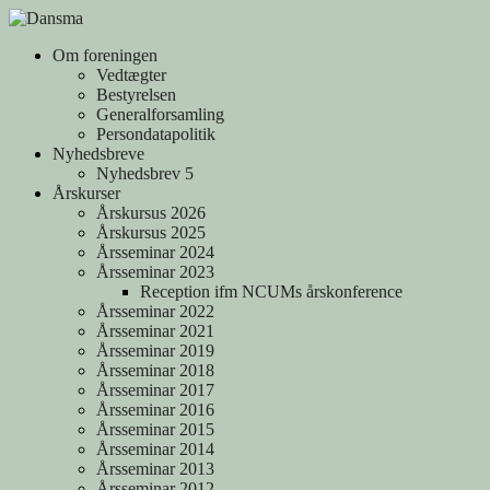
Skip
to
Om foreningen
content
Vedtægter
Bestyrelsen
Generalforsamling
Persondatapolitik
Nyhedsbreve
Nyhedsbrev 5
Årskurser
Årskursus 2026
Årskursus 2025
Årsseminar 2024
Årsseminar 2023
Reception ifm NCUMs årskonference
Årsseminar 2022
Årsseminar 2021
Årsseminar 2019
Årsseminar 2018
Årsseminar 2017
Årsseminar 2016
Årsseminar 2015
Årsseminar 2014
Årsseminar 2013
Årsseminar 2012