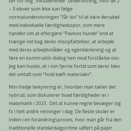
ser for mig ”inkluderende” undervisning, hvor de 2
– 3 elever som ikke kan følge
normalundervisningen ”får lov” til at køre derudad
med individuelle færdighedsspor, som mere
handler om at eftergøre ”Pavlovs hunde” end at
trænge ind bag deres misopfattelser, at arbejde
med deres arbejdsmåder og egentænkning og at
føre en konstruktiv dialog hen mod forståelse osv.
Jeg kan huske, at i min fjerne fortid som lærer blev
det omtalt som ”hold kæft materialer”.
Min tredje bekymring er, hvordan man takler det
nybrud, som diskuterer hvad færdigheder er i
matematik i 2023. Det at kunne regne bevæger sig
fx i helt andre retninger i dag. De fleste skoler er
inden i en forandringsproces, hvor man går fra den
traditionelle standardalgoritme udført på papir