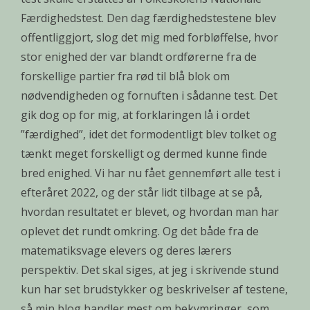
Færdighedstest. Den dag færdighedstestene blev
offentliggjort, slog det mig med forbløffelse, hvor
stor enighed der var blandt ordførerne fra de
forskellige partier fra rød til blå blok om
nødvendigheden og fornuften i sådanne test. Det
gik dog op for mig, at forklaringen lå i ordet
”færdighed”, idet det formodentligt blev tolket og
tænkt meget forskelligt og dermed kunne finde
bred enighed. Vi har nu fået gennemført alle test i
efteråret 2022, og der står lidt tilbage at se på,
hvordan resultatet er blevet, og hvordan man har
oplevet det rundt omkring. Og det både fra de
matematiksvage elevers og deres lærers
perspektiv. Det skal siges, at jeg i skrivende stund
kun har set brudstykker og beskrivelser af testene,
så min blog handler mest om bekymringer, som