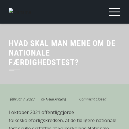
Skip
to
content
HVAD SKAL MAN MENE OM DE
NATIONALE
FÆRDIGHEDSTEST?
februar 7, 2023
by
Heidi Arbjerg
Comment Closed
I oktober 2021 offentliggjorde
folkeskoleforligskredsen, at de tidligere nationale
test skulle erstattes af Folkeskolens Nationale